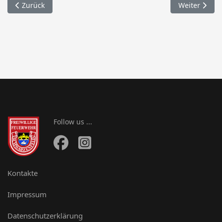
Vorheriger Beitrag: 038. Amtshilfe für die Polizei / Wiefelsdorf
Nächster Bei
Zurück
Weiter
Follow us ...
Kontakte
Impressum
Datenschutzerklärung