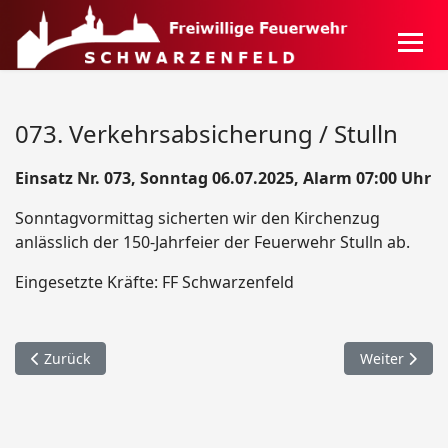
073. Verkehrsabsicherung / Stulln
Einsatz Nr. 073, Sonntag 06.07.2025, Alarm 07:00 Uhr
Sonntagvormittag sicherten wir den Kirchenzug
anlässlich der 150-Jahrfeier der Feuerwehr Stulln ab.
Eingesetzte Kräfte: FF Schwarzenfeld
Vorheriger Beitrag: 074. Verkehrsabsicherung / Stulln
Nächster Bei
Zurück
Weiter