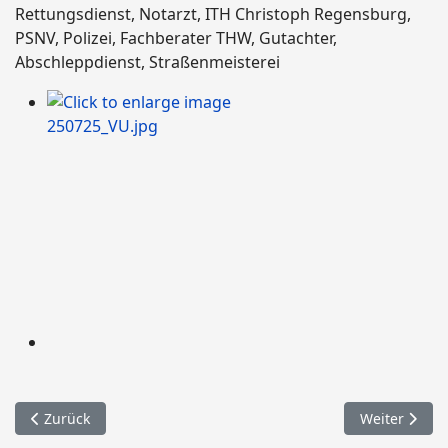
Rettungsdienst, Notarzt, ITH Christoph Regensburg,
PSNV, Polizei, Fachberater THW, Gutachter,
Abschleppdienst, Straßenmeisterei
Vorheriger Beitrag: 083. Straßenreinigung / Buchtalweg
Nächster Bei
Zurück
Weiter