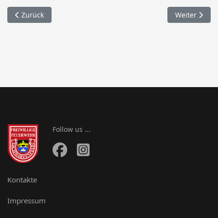
Vorheriger Beitrag: 032. Kleintierrettung
Nächster Beit
Zurück
Weiter
Follow us ...
Kontakte
Impressum