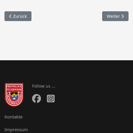
Vorheriger Beitrag: 020. Verkehrsabsicherung / Bittgang
Nächster Bei
Zurück
Weiter
Follow us ...
Kontakte
Impressum