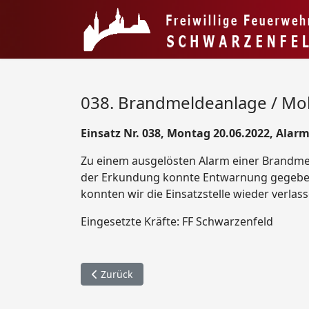
038. Brandmeldeanlage / Mol
Einsatz Nr. 038, Montag 20.06.2022, Alarm
Zu einem ausgelösten Alarm einer Brandme
der Erkundung konnte Entwarnung gegeben 
konnten wir die Einsatzstelle wieder verlass
Eingesetzte Kräfte: FF Schwarzenfeld
Vorheriger Beitrag: 039. Wasserrettung / Murn
Zurück