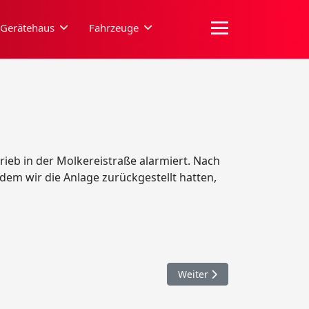
Gerätehaus
Fahrzeuge
eb in der Molkereistraße alarmiert. Nach
m wir die Anlage zurückgestellt hatten,
Nächster Beitrag: 037. Abs
Weiter