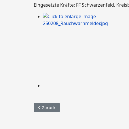
Eingesetzte Kräfte: FF Schwarzenfeld, Kreis
Vorheriger Beitrag: 007. VU mehrere PKW / A9
Zurück