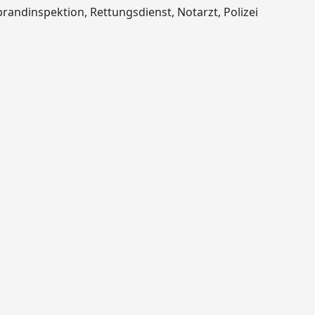
brandinspektion, Rettungsdienst, Notarzt, Polizei
3