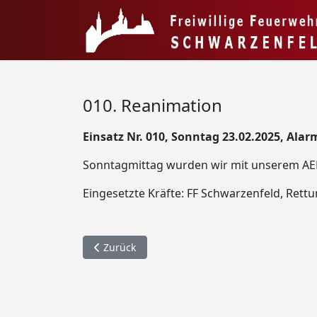
010. Reanimation
Einsatz Nr. 010, Sonntag 23.02.2025, Alar
Sonntagmittag wurden wir mit unserem AED
Eingesetzte Kräfte: FF Schwarzenfeld, Rettun
Vorheriger Beitrag: 011. Straßenreinigung / A
Zurück