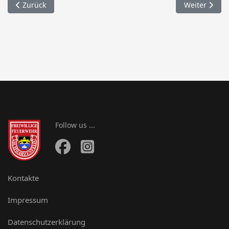
Vorheriger Beitrag: Kirwabaum Aufstellen
Nächster Bei
Zurück
Weiter
Follow us ...
Kontakte
Impressum
Datenschutzerklärung