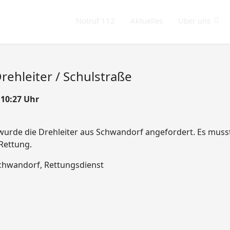
Notruf 112
Aktuelles
Über uns
ehleiter / Schulstraße
 10:27 Uhr
wurde die Drehleiter aus Schwandorf angefordert. Es mus
 Rettung.
Schwandorf, Rettungsdienst
 eingeklemmt / A93