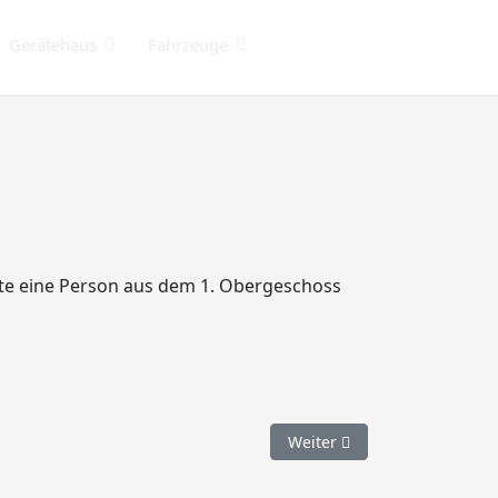
Gerätehaus
Fahrzeuge
ste eine Person aus dem 1. Obergeschoss
Nächster Beitrag: 057. Öls
Weiter