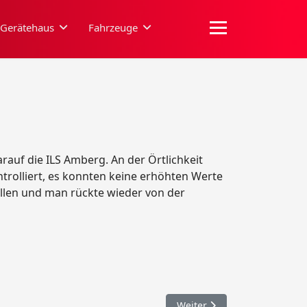
Gerätehaus
Fahrzeuge
auf die ILS Amberg. An der Örtlichkeit
rolliert, es konnten keine erhöhten Werte
ellen und man rückte wieder von der
Nächster Beitrag: 061. VU m
Weiter