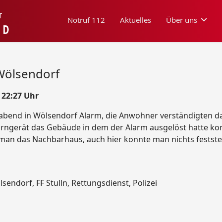
Notruf 112
Aktuelles
Über uns
Wölsendorf
m 22:27 Uhr
bend in Wölsendorf Alarm, die Anwohner verständigten dar
ngerät das Gebäude in dem der Alarm ausgelöst hatte kont
te man das Nachbarhaus, auch hier konnte man nichts festst
sendorf, FF Stulln, Rettungsdienst, Polizei
Molkereistraße