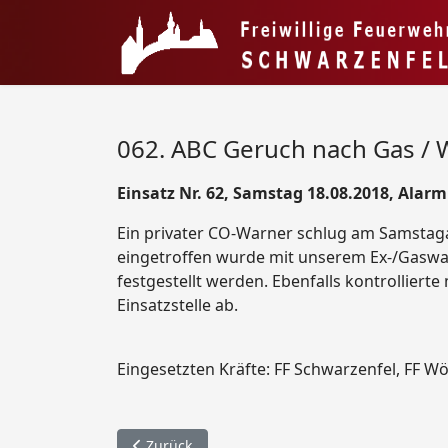
062. ABC Geruch nach Gas / 
Einsatz Nr. 62, Samstag 18.08.2018, Alar
Ein privater CO-Warner schlug am Samstaga
eingetroffen wurde mit unserem Ex-/Gaswar
festgestellt werden. Ebenfalls kontrollier
Einsatzstelle ab.
Eingesetzten Kräfte: FF Schwarzenfel, FF Wöl
Vorheriger Beitrag: 063. Brandmeldeanlage / 
Zurück