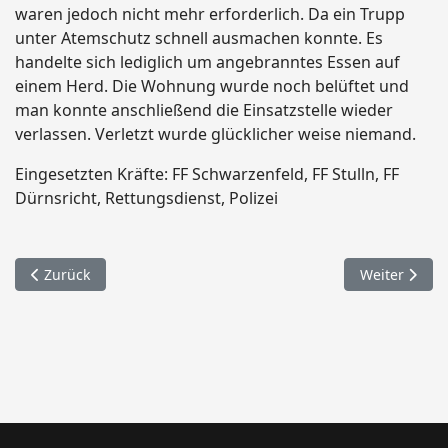
waren jedoch nicht mehr erforderlich. Da ein Trupp
unter Atemschutz schnell ausmachen konnte. Es
handelte sich lediglich um angebranntes Essen auf
einem Herd. Die Wohnung wurde noch belüftet und
man konnte anschließend die Einsatzstelle wieder
verlassen. Verletzt wurde glücklicher weise niemand.
Eingesetzten Kräfte: FF Schwarzenfeld, FF Stulln, FF
Dürnsricht, Rettungsdienst, Polizei
Vorheriger Beitrag: 087. Brandmeldeanlage / Molkereistraße
Nächster Bei
Zurück
Weiter