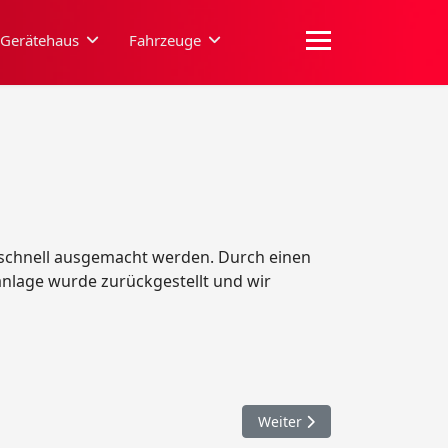
Gerätehaus
Fahrzeuge
e schnell ausgemacht werden. Durch einen
anlage wurde zurückgestellt und wir
Nächster Beitrag: 099. VU m
Weiter