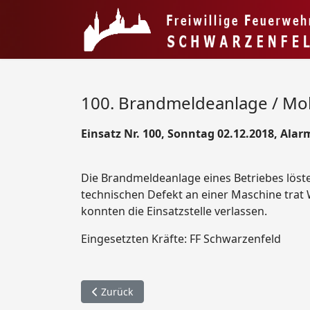
100. Brandmeldeanlage / Mol
Einsatz Nr. 100, Sonntag 02.12.2018, Alar
Die Brandmeldeanlage eines Betriebes löste
technischen Defekt an einer Maschine trat
konnten die Einsatzstelle verlassen.
Eingesetzten Kräfte: FF Schwarzenfeld
Vorheriger Beitrag: 101. Türöffnung / Vdk - Str
Zurück