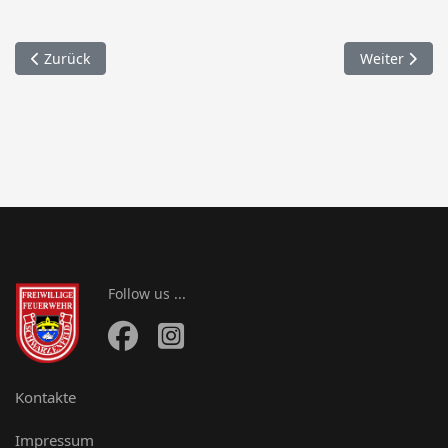
Vorheriger Beitrag: 044. Absicherung / Kirwabaumtransport
Nächster Bei
Zurück
Weiter
Follow us ...
Kontakte
Impressum