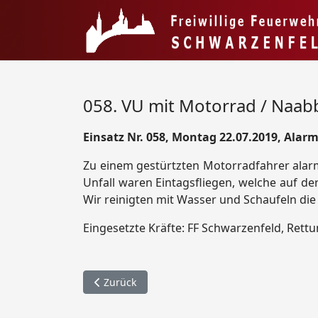
058. VU mit Motorrad / Naab
Einsatz Nr. 058, Montag 22.07.2019, Alarm
Zu einem gestürtzten Motorradfahrer alar
Unfall waren Eintagsfliegen, welche auf de
Wir reinigten mit Wasser und Schaufeln die
Eingesetzte Kräfte: FF Schwarzenfeld, Rettu
Vorheriger Beitrag: 059. Brand Traktor / Unte
Zurück