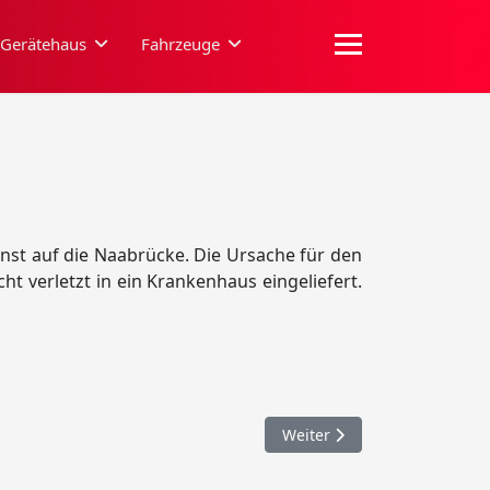
Gerätehaus
Fahrzeuge
st auf die Naabrücke. Die Ursache für den
t verletzt in ein Krankenhaus eingeliefert.
Nächster Beitrag: 057. Bran
Weiter