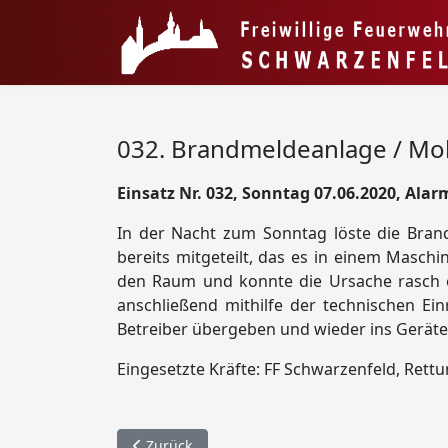
032. Brandmeldeanlage / Mol
Einsatz Nr. 032, Sonntag 07.06.2020, Alar
In der Nacht zum Sonntag löste die Bran
bereits mitgeteilt, das es in einem Masc
den Raum und konnte die Ursache rasch e
anschließend mithilfe der technischen Ei
Betreiber übergeben und wieder ins Geräte
Eingesetzte Kräfte: FF Schwarzenfeld, Rettu
Vorheriger Beitrag: 033. Öl auf Straße / A93
Zurück