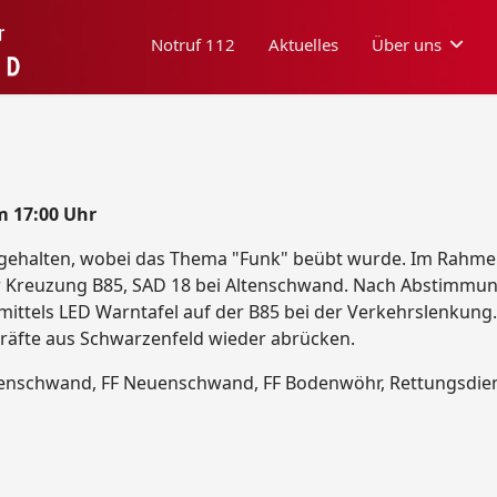
Notruf 112
Aktuelles
Über uns
m 17:00 Uhr
gehalten, wobei das Thema "Funk" beübt wurde. Im Rah
r Kreuzung B85, SAD 18 bei Altenschwand. Nach Abstimmung
ittels LED Warntafel auf der B85 bei der Verkehrslenkun
räfte aus Schwarzenfeld wieder abrücken.
tenschwand, FF Neuenschwand, FF Bodenwöhr, Rettungsdiens
3