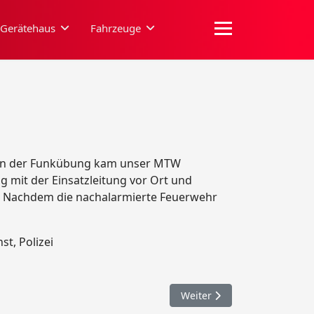
Gerätehaus
Fahrzeuge
men der Funkübung kam unser MTW
 mit der Einsatzleitung vor Ort und
g. Nachdem die nachalarmierte Feuerwehr
t, Polizei
Nächster Beitrag: 090. Wass
Weiter