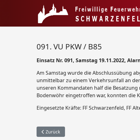
091. VU PKW / B85
Einsatz Nr. 091, Samstag 19.11.2022, Alar
Am Samstag wurde die Abschlussübung ab
unmittelbar zu einem Verkehrsunfall an de
unseren Kommandaten half die Besatzung m
Bodenwöhr eingetroffen war, konnten die K
Eingesetzte Kräfte: FF Schwarzenfeld,
FF Al
Vorheriger Beitrag: 092. VU mehrere PKW / A9
Zurück