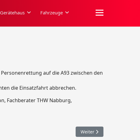
Gerätehaus
Fahrzeuge
Personenrettung auf die A93 zwischen den
nten die Einsatzfahrt abbrechen.
ion, Fachberater THW Nabburg,
Nächster Beitrag: 052. ABC 
Weiter